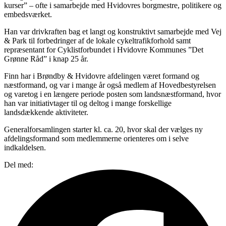
kurser” – ofte i samarbejde med Hvidovres borgmestre, politikere og
embedsværket.
Han var drivkraften bag et langt og konstruktivt samarbejde med Vej
& Park til forbedringer af de lokale cykeltrafikforhold samt
repræsentant for Cyklistforbundet i Hvidovre Kommunes ”Det
Grønne Råd” i knap 25 år.
Finn har i Brøndby & Hvidovre afdelingen været formand og
næstformand, og var i mange år også medlem af Hovedbestyrelsen
og varetog i en længere periode posten som landsnæstformand, hvor
han var initiativtager til og deltog i mange forskellige
landsdækkende aktiviteter.
Generalforsamlingen starter kl. ca. 20, hvor skal der vælges ny
afdelingsformand som medlemmerne orienteres om i selve
indkaldelsen.
Del med: