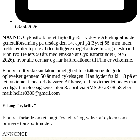
08/04/2026
NAVNE:
Cyklistforbundet Brøndby & Hvidovre Afdeling afholder
generalforsamling på tirsdag den 14. april på Byvej 56, men inden
mødet er der fejring af den tidligere meget aktive for- og næstmand
Finn Ivo Hellers 50 års medlemskab af Cyklistforbundet (1976-
2026), hvor alle der har og har haft relationer til Finn er velkomne.
Finn vil udtrykke sin taknemmelighed for støtten og de gode
oplevelser gennem 50 år med cykelsagen. Han byder fra kl. 18 på et
let traktement med drikkevarer. Af hensyn til traktementet bedes man
venligst tilmelde sig senest den 8. april via SMS 20 23 08 68 eller
mail: heller8386@gmail.com
Et langt ”cykelliv”
Finn vil fortælle om et langt ”cykelliv” og valget af cyklen som
primære transportmiddel.
ANNONCE