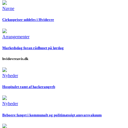
Navne
Cirkuspriser uddeles i Hvidovre
Arrangementer
Markedsdag foran rådhuset på lørdag
hvidovreavis.dk
Nyheder
Hospitalet ramt af hackerangreb
Nyheder
Beboere fanget i kommunalt og politimæssigt ansvarsvakuum