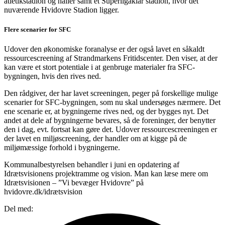
atletikstadion og haller samt et Superligaklar stadion, hvor det
nuværende Hvidovre Stadion ligger.
Flere scenarier for SFC
Udover den økonomiske foranalyse er der også lavet en såkaldt
ressourcescreening af Strandmarkens Fritidscenter. Den viser, at der
kan være et stort potentiale i at genbruge materialer fra SFC-
bygningen, hvis den rives ned.
Den rådgiver, der har lavet screeningen, peger på forskellige mulige
scenarier for SFC-bygningen, som nu skal undersøges nærmere. Det
ene scenarie er, at bygningerne rives ned, og der bygges nyt. Det
andet at dele af bygningerne bevares, så de foreninger, der benytter
den i dag, evt. fortsat kan gøre det. Udover ressourcescreeningen er
der lavet en miljøscreening, der handler om at kigge på de
miljømæssige forhold i bygningerne.
Kommunalbestyrelsen behandler i juni en opdatering af
Idrætsvisionens projektramme og vision. Man kan læse mere om
Idrætsvisionen – ”Vi bevæger Hvidovre” på
hvidovre.dk/idrætsvision
Del med: