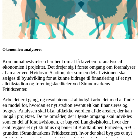
Økonomien analyseres
Kommunalbestyrelsen har bedt om at få lavet en foranalyse af
økonomien i projektet. Det drejer sig i første omgang om foranalyser
af arealer ved Hvidovre Stadion, der som en del af visionen skal
sælges til byudvikling for at kunne bidrage til finansiering af et nyt
atletikstadion og foreningsfaciliteter ved Strandmarkens
Fritidscenter.
Arbejdet er i gang, og resultaterne skal indgå i arbejdet med at finde
en model for, hvordan et nyt stadion eventuelt kan finansieres og
bygges. Analysen skal bl.a. afdække værdien af de arealer, der kan
indgå i projektet. De tre områder, der i første omgang skal udvikles
som en del af Idrætsvisionen, er bagved Langhøjskolen, hvor der
skal bygges et nyt klubhus og baner til Boldklubben Friheden, SFC-
grunden (Strandmarkens Fritidscenter), hvor der skal bygges et nyt