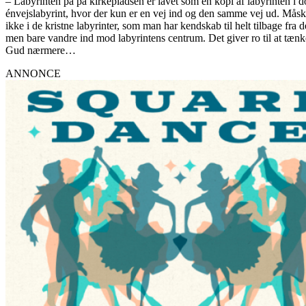
– Labyrinten på på kirkepladsen er lavet som en kopi af labyrinten i d
énvejslabyrint, hvor der kun er en vej ind og den samme vej ud. Måske 
ikke i de kristne labyrinter, som man har kendskab til helt tilbage fra 
men bare vandre ind mod labyrintens centrum. Det giver ro til at tænk
Gud nærmere…
ANNONCE