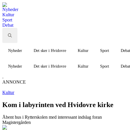
Nyheder
Kultur
Sport
Debat
Search
for:
Nyheder
Det sker i Hvidovre
Kultur
Sport
Deba
Nyheder
Det sker i Hvidovre
Kultur
Sport
Deba
.
ANNONCE
Kultur
Kom i labyrinten ved Hvidovre kirke
Åbent hus i Rytterskolen med interessant indslag foran
Magistergården