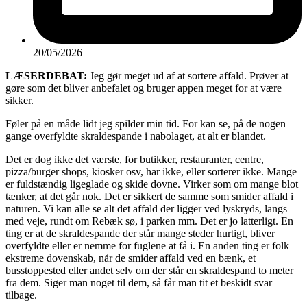
20/05/2026
LÆSERDEBAT:
Jeg gør meget ud af at sortere affald. Prøver at
gøre som det bliver anbefalet og bruger appen meget for at være
sikker.
Føler på en måde lidt jeg spilder min tid. For kan se, på de nogen
gange overfyldte skraldespande i nabolaget, at alt er blandet.
Det er dog ikke det værste, for butikker, restauranter, centre,
pizza/burger shops, kiosker osv, har ikke, eller sorterer ikke. Mange
er fuldstændig ligeglade og skide dovne. Virker som om mange blot
tænker, at det går nok. Det er sikkert de samme som smider affald i
naturen. Vi kan alle se alt det affald der ligger ved lyskryds, langs
med veje, rundt om Rebæk sø, i parken mm. Det er jo latterligt. En
ting er at de skraldespande der står mange steder hurtigt, bliver
overfyldte eller er nemme for fuglene at få i. En anden ting er folk
ekstreme dovenskab, når de smider affald ved en bænk, et
busstoppested eller andet selv om der står en skraldespand to meter
fra dem. Siger man noget til dem, så får man tit et beskidt svar
tilbage.