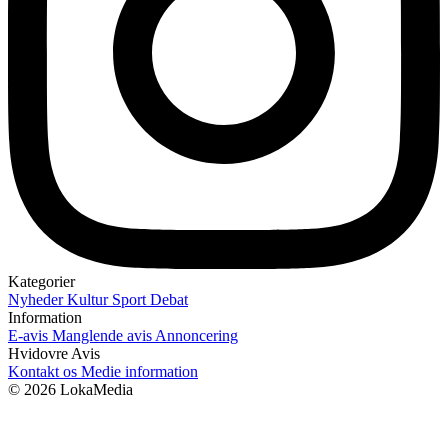
Kategorier
Nyheder
Kultur
Sport
Debat
Information
E-avis
Manglende avis
Annoncering
Hvidovre Avis
Kontakt os
Medie information
© 2026 LokaMedia